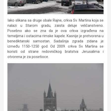
Iako slikana sa druge obale Rajne, crkva Sv. Martina koja se
nalazi u Starom gradu, zaista deluje veličanstveno.
Posebno ako se zna da je ova crkva izgrađena na
temeljima i ostacima rimske kapele. Kasnije je pretvorena u
benediktanski samostan. Sadašnja zgrada zidana je
između 1150-1250 god. Od 2009. crkva Sv. Martina se
koristi od strane redovničkog bratstva Jerusalima i
otvorena je za posetioce.