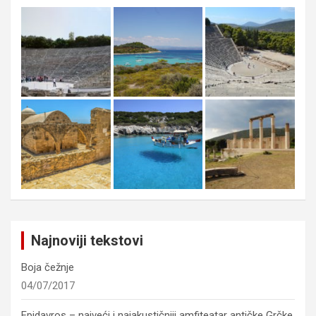
Najnoviji tekstovi
Boja čežnje
04/07/2017
Epidavros – najveći i najakustičniji amfiteatar antičke Grčke