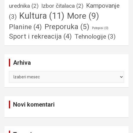
Kampovanje
urednika
(2)
Izbor čitalaca
(2)
Kultura
(11)
More
(9)
(3)
Preporuka
(5)
Planine
(4)
Putopisi
(0)
Sport i rekreacija
(4)
Tehnologije
(3)
Arhiva
A
r
h
i
v
Novi komentari
a