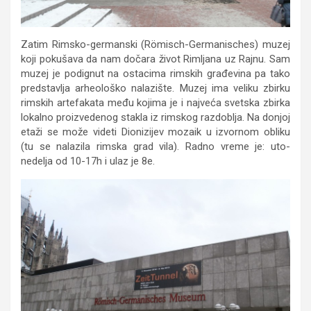
Zatim Rimsko-germanski (Römisch-Germanisches) muzej
koji pokušava da nam dočara život Rimljana uz Rajnu. Sam
muzej je podignut na ostacima rimskih građevina pa tako
predstavlja arheološko nalazište. Muzej ima veliku zbirku
rimskih artefakata među kojima je i najveća svetska zbirka
lokalno proizvedenog stakla iz rimskog razdoblja. Na donjoj
etaži se može videti Dionizijev mozaik u izvornom obliku
(tu se nalazila rimska grad vila). Radno vreme je: uto-
nedelja od 10-17h i ulaz je 8e.