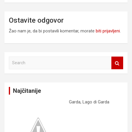
a
n
Ostavite odgovor
j
Žao nam je, da bi postavili komentar, morate
biti prijavljeni
.
e
č
l
S
a
e
a
n
r
k
c
Najčitanije
h
a
Garda, Lago di Garda