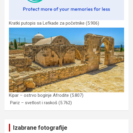
Kratki putopis sa Lefkade za početnike
(5.906)
Kipar – ostrvo boginje Afrodite
(5.807)
Pariz – svetlost i raskoš
(5.762)
Izabrane fotografije