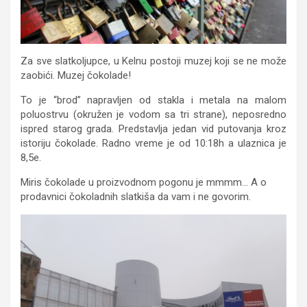
Za sve slatkoljupce, u Kelnu postoji muzej koji se ne može
zaobići. Muzej čokolade!
To je “brod” napravljen od stakla i metala na malom
poluostrvu (okružen je vodom sa tri strane), neposredno
ispred starog grada. Predstavlja jedan vid putovanja kroz
istoriju čokolade. Radno vreme je od 10:18h a ulaznica je
8,5e.
Miris čokolade u proizvodnom pogonu je mmmm… A o
prodavnici čokoladnih slatkiša da vam i ne govorim.