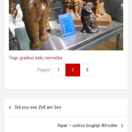
Tags:
gradovi
,
keln
,
nemačka
Pages:
1
2
3
K
Did you see Zell am See
r
e
Kipar – ostrvo boginje Afrodite
t