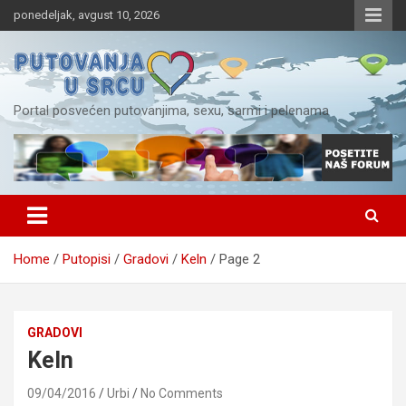
S
ponedeljak, avgust 10, 2026
k
i
p
t
o
Portal posvećen putovanjima, sexu, sarmi i pelenama
c
o
n
t
e
n
t
Home
Putopisi
Gradovi
Keln
Page 2
GRADOVI
Keln
09/04/2016
Urbi
No Comments