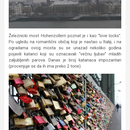
Železnicki most Hohenzollern poznat je i kao “love locks”.
Po ugledu na romantični običaj koji je nastao u Italiji, i na
ogradama ovog mosta su se unazad nekoliko godina
pojavili katanci koji su oznacavali “večnu ljubav” mladih
zaljubljenih parova. Danas je broj katanaca impozantan
(procenjuje se da ih ima preko 2 tone).