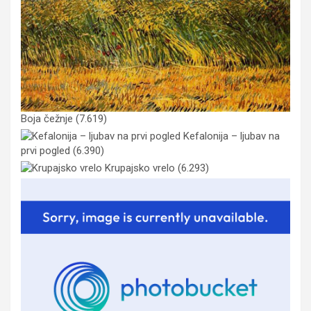
Boja čežnje
(7.619)
Kefalonija – ljubav na
prvi pogled
(6.390)
Krupajsko vrelo
(6.293)