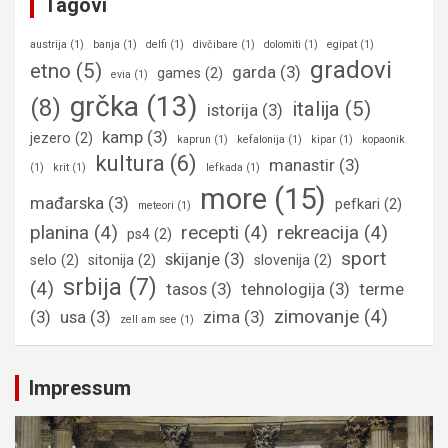
Tagovi
austrija
(1)
banja
(1)
delfi
(1)
divčibare
(1)
dolomiti
(1)
egipat
(1)
gradovi
etno
(5)
garda
(3)
games
(2)
evia
(1)
grčka
(13)
(8)
italija
(5)
istorija
(3)
kamp
(3)
jezero
(2)
kaprun
(1)
kefalonija
(1)
kipar
(1)
kopaonik
kultura
(6)
manastir
(3)
(1)
krit
(1)
lefkada
(1)
more
(15)
mađarska
(3)
pefkari
(2)
meteori
(1)
planina
(4)
recepti
(4)
rekreacija
(4)
ps4
(2)
sport
skijanje
(3)
selo
(2)
sitonija
(2)
slovenija
(2)
srbija
(7)
(4)
tasos
(3)
tehnologija
(3)
terme
zimovanje
(4)
(3)
usa
(3)
zima
(3)
zell am see
(1)
Impressum